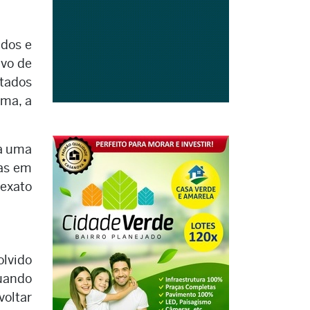
ados e
ivo de
ltados
rma, a
ra uma
das em
exato
olvido
Quando
voltar