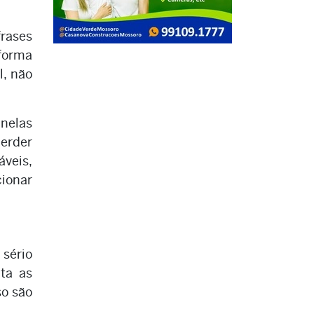
frases
 forma
l, não
nelas
erder
áveis,
cionar
 sério
ta as
so são