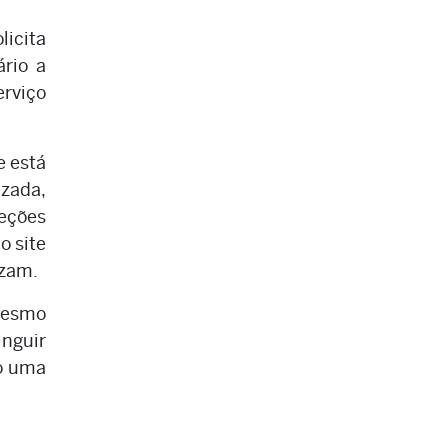
licita
ário a
erviço
e está
izada,
seções
o site
izam.
mesmo
inguir
do uma