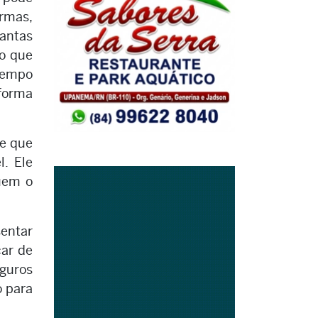
ormas,
tantas
lo que
 tempo
forma
le que
l. Ele
quem o
entar
car de
eguros
o para