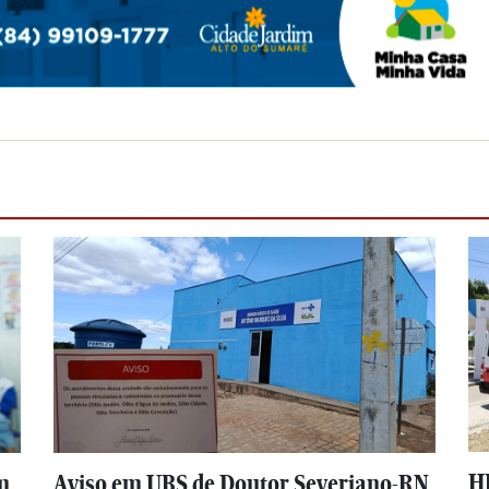
H
m
Aviso em UBS de Doutor Severiano-RN