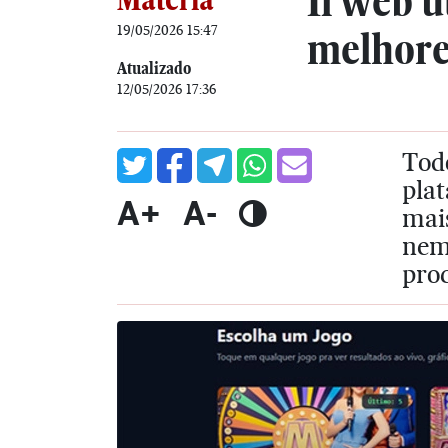
Il web ú
19/05/2026 15:47
melhores
Atualizado
12/05/2026 17:36
Todo
plat
A+
A-
mais
nem
pro