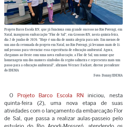
Projeto Barco Escola RN, que já funciona com grande sucesso no Rio Potengi, em
Natal, inaugurou embarcação "Flor de Sal", em Grossos-RN, nesta quinta-feira,
dia 2 de junho de 2026. "Hoje é um dia de muita alegria para nós. Em menos de
um ano da retomada do projeto em Natal, no Rio Potengi, já levamos mais de 15
mil pessoas para vivenciar essa experiência de educação ambiental. Agora,
chegamos ao Oeste com uma nova embarcação, a Flor de Sal, um nome que
homenageia um dos maiores símbolos da região salineira e representa mais um
passo para a educação ambiental", afirmou Werner Fackatt, diretor presidente
do IDEMA
Foto: Danny/IDEMA
O
Projeto Barco Escola RN
iniciou, nesta
quinta-feira (2), uma nova etapa de suas
atividades com o lançamento da embarcação Flor
de Sal, que passa a realizar aulas-passeio pelo
estuário do Rio Apodi-Mossoró, atendendo os