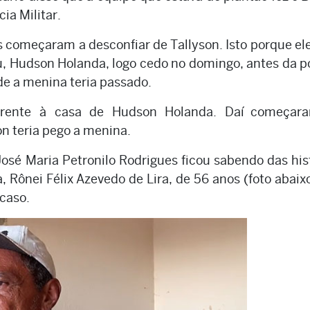
ia Militar.
es começaram a desconfiar de Tallyson. Isto porque ele
u, Hudson Holanda, logo cedo no domingo, antes da po
e a menina teria passado.
frente à casa de Hudson Holanda. Daí começar
on teria pego a menina.
sé Maria Petronilo Rodrigues ficou sabendo das his
 Rônei Félix Azevedo de Lira, de 56 anos (foto abaixo
 caso.