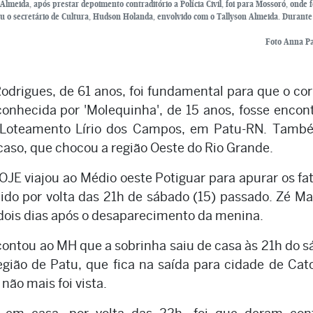
lmeida, após prestar depoimento contraditório a Polícia Civil, foi para Mossoró, onde f
u o secretário de Cultura, Hudson Holanda, envolvido com o Tallyson Almeida. Durante 
Foto Anna Pa
odrigues, de 61 anos, foi fundamental para que o co
conhecida por 'Molequinha', de 15 anos, fosse encon
o Loteamento Lírio dos Campos, em Patu-RN. També
o caso, que chocou a região Oeste do Rio Grande.
E viajou ao Médio oeste Potiguar para apurar os fa
ido por volta das 21h de sábado (15) passado. Zé Ma
, dois dias após o desaparecimento da menina.
 contou ao MH que a sobrinha saiu de casa às 21h do 
egião de Patu, que fica na saída para cidade de Cat
não mais foi vista.