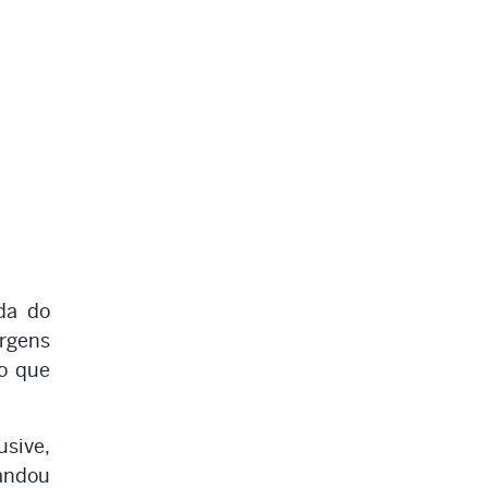
da do
rgens
go que
usive,
mandou