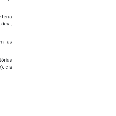
 teria
lícia,
am as
tórias
), e a