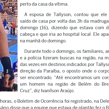
perto da casa da vítima.
A esposa de Tallyson, contou que ele 
saído de casa por volta das 3h da madrug
domingo (16), dizendo que estava com d
cabeça e que iria ao hospital local. Ele ap
na manhã do domingo.
Durante todo o domingo, os familiares, 
e a polícia fizeram buscas na região, na m
das vezes em destinos indicados por Tallys
direção da Paraíba, o oposto onde o corpo
ser encontrado. “Até encontramos um cor
um homem na região de Belém do Bre
Cruz”, diz Ivanílson Araújo.
horas, o Boletim de Ocorrência foi registrado, na Del
ário disse que a equipe que estava de plantão fez o B