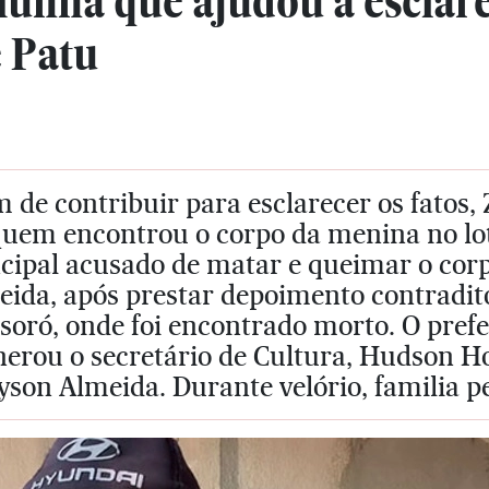
unha que ajudou a esclare
e Patu
 de contribuir para esclarecer os fatos
 quem encontrou o corpo da menina no l
ncipal acusado de matar e queimar o cor
ida, após prestar depoimento contraditóri
oró, onde foi encontrado morto. O prefe
nerou o secretário de Cultura, Hudson H
yson Almeida. Durante velório, familia pe