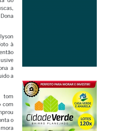
ta do
uscas,
z Dona
llyson
oto à
então
usive
rona a
uido a
 tom
o com
omprou
onta o
e mora