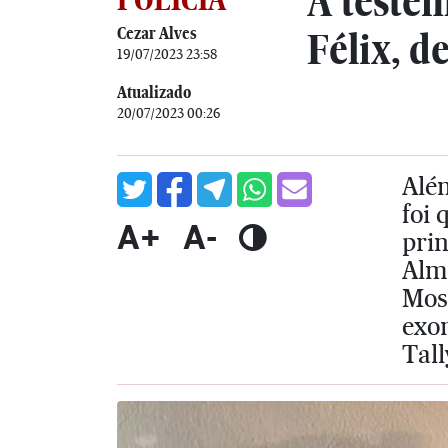
A testem
Cezar Alves
Félix, d
19/07/2023 23:58
Atualizado
20/07/2023 00:26
Além
foi
A+
A-
pri
Alme
Moss
exo
Tall