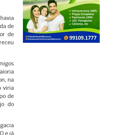
havia
ada de
or de
areceu
amigos
aioria
on, na
 viria
po de
jo do
egacia
O e já