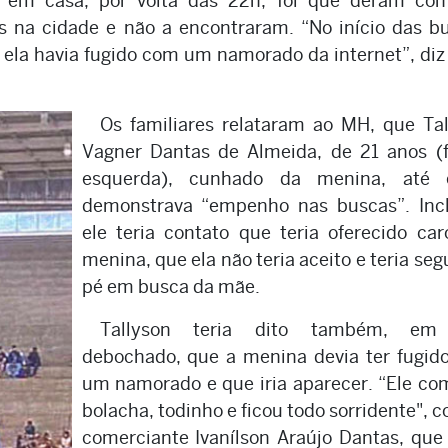
m casa, por volta das 22h, foi que deram con
 na cidade e não a encontraram. “No início das b
ela havia fugido com um namorado da internet”, di
Os familiares relataram ao MH, que Ta
Vagner Dantas de Almeida, de 21 anos (f
esquerda), cunhado da menina, até 
demonstrava “empenho nas buscas”. Incl
ele teria contato que teria oferecido ca
menina, que ela não teria aceito e teria seg
pé em busca da mãe.
Tallyson teria dito também, em
debochado, que a menina devia ter fugid
um namorado e que iria aparecer. “Ele c
bolacha, todinho e ficou todo sorridente", c
comerciante Ivanílson Araújo Dantas, qu