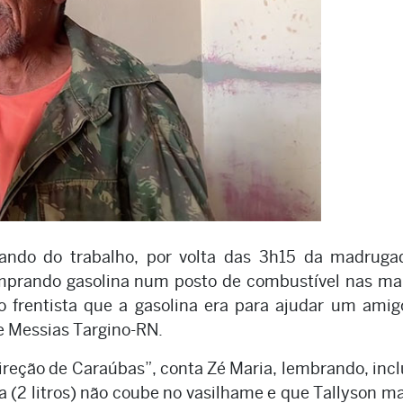
nando do trabalho, por volta das 3h15 da madruga
omprando gasolina num posto de combustível nas ma
ao frentista que a gasolina era para ajudar um ami
e Messias Targino-RN.
direção de Caraúbas”, conta Zé Maria, lembrando, incl
 (2 litros) não coube no vasilhame e que Tallyson 