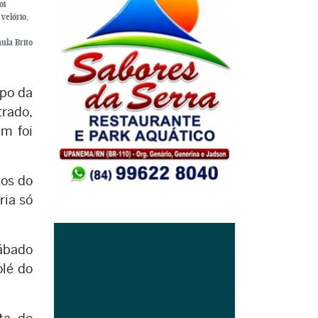
oi
velório,
ula Brito
rpo da
trado,
m foi
tos do
ria só
sábado
olé do