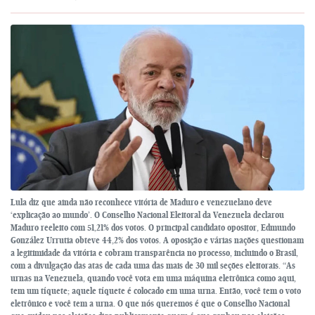
Lula diz que ainda não reconhece vitória de Maduro e venezuelano deve
‘explicação ao mundo’. O Conselho Nacional Eleitoral da Venezuela declarou
Maduro reeleito com 51,21% dos votos. O principal candidato opositor, Edmundo
González Urrutia obteve 44,2% dos votos. A oposição e várias nações questionam
a legitimidade da vitória e cobram transparência no processo, incluindo o Brasil,
com a divulgação das atas de cada uma das mais de 30 mil seções eleitorais. “As
urnas na Venezuela, quando você vota em uma máquina eletrônica como aqui,
tem um tíquete; aquele tíquete é colocado em uma urna. Então, você tem o voto
eletrônico e você tem a urna. O que nós queremos é que o Conselho Nacional