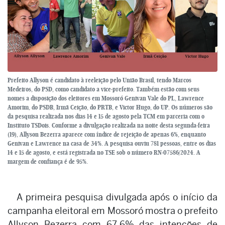
Prefeito Allyson é candidato à reeleição pelo União Brasil, tendo Marcos
Medeiros, do PSD, como candidato a vice-prefeito. Também estão com seus
nomes a disposição dos eleitores em Mossoró Genivan Vale do PL, Lawrence
Amorim, do PSDB, Irmã Ceição, do PRTB, e Victor Hugo, do UP. Os números são
da pesquisa realizada nos dias 14 e 15 de agosto pela TCM em parceria com o
Instituto TSDois. Conforme a divulgação realizada na noite desta segunda-feira
(19), Allyson Bezerra aparece com índice de rejeição de apenas 6%, enquanto
Genivan e Lawrence na casa de 34%. A pesquisa ouviu 781 pessoas, entre os dias
14 e 15 de agosto, e está registrada no TSE sob o número RN-07586/2024. A
margem de confiança é de 95%.
A primeira pesquisa divulgada após o início da
campanha eleitoral em Mossoró mostra o prefeito
Allyson Bezerra com 67,6% das intenções de