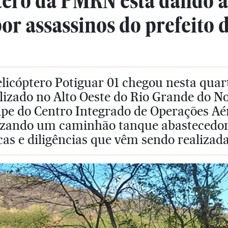
tero da PMRN está dando a
or assassinos do prefeito 
licóptero Potiguar 01 chegou nesta quart
lizado no Alto Oeste do Rio Grande do N
ipe do Centro Integrado de Operações A
lizando um caminhão tanque abastecedor
as e diligências que vêm sendo realizada