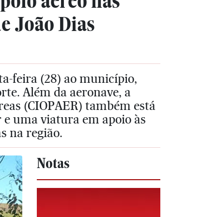
poio aéreo nas
de João Dias
a-feira (28) ao município,
orte. Além da aeronave, a
éreas (CIOPAER) também está
 e uma viatura em apoio às
s na região.
Notas