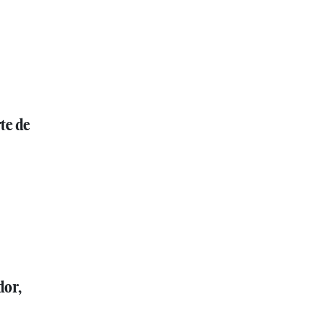
te de
dor,