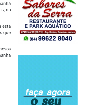
 manhã
as, no
m está
as que
inosos
 manhã
e