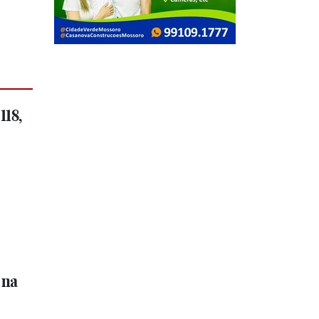
118,
 na