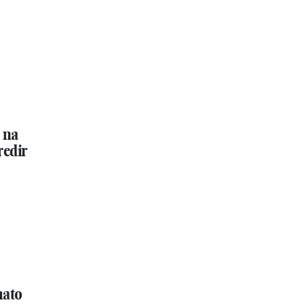
 na
redir
nato