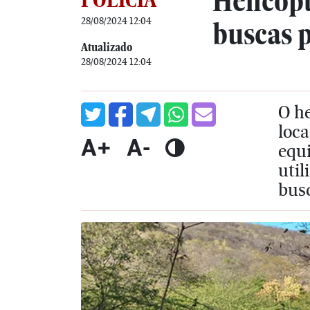
Helicóp
28/08/2024 12:04
buscas p
Atualizado
28/08/2024 12:04
O he
loca
A+
A-
equ
uti
busc