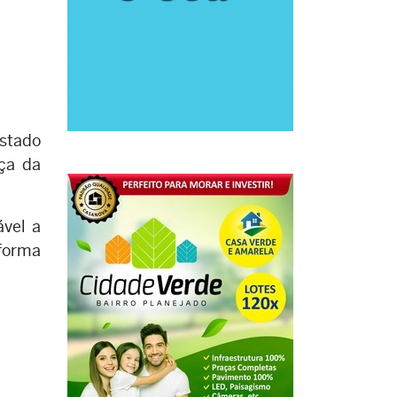
Estado
nça da
ável a
 forma