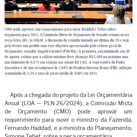
CMO pode aprovar um requerimento para ouvir Haddad e Tebet sobre
orçamento para 2025. A Comissão Mista de Orçamento do Senado retoma nesta
terça-feira (10), às 14h30, a discussão da reunião iniciada no último dia 28 e tem
pela frente um pedido com esse objetivo apresentado pelo relator-geral do
Orçamento, senador Angelo Coronel (PSD-BA). A proposta, encaminhada em 30
de agosto, estima que o salário mínimo deve alcançar R$ 1.509 no próximo ano,
um aumento de 6,87% em relação aos atuais R$ 1.412. A expectativa do Poder
Executivo é de um crescimento de 2,64% do Produto Interno Bruto (PIB), inflação
acumulada de 3,3% e taxa de juros média de 9,61% em 2025.
Após a chegada do projeto da Lei Orçamentária
Anual (LOA — PLN 26/2024), a Comissão Mista
de Orçamento (CMO) pode aprovar um
requerimento para ouvir o ministro da Fazenda,
Fernando Haddad; e a ministra do Planejamento,
Simone Tebet; sobre a peça orçamentária.