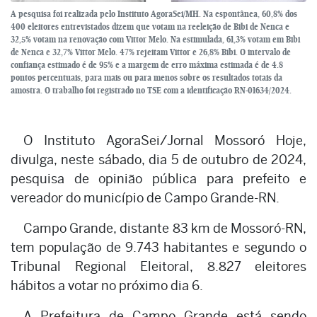
A pesquisa foi realizada pelo Instituto AgoraSei/MH. Na espontânea, 60,8% dos
400 eleitores entrevistados dizem que votam na reeleição de Bibi de Nenca e
32,5% votam na renovação com Vittor Melo. Na estimulada, 61,3% votam em Bibi
de Nenca e 32,7% Vittor Melo. 47% rejeitam Vittor e 26,8% Bibi. O intervalo de
confiança estimado é de 95% e a margem de erro máxima estimada é de 4.8
pontos percentuais, para mais ou para menos sobre os resultados totais da
amostra. O trabalho foi registrado no TSE com a identificação RN-01634/2024.
O Instituto AgoraSei/Jornal Mossoró Hoje,
divulga, neste sábado, dia 5 de outubro de 2024,
pesquisa de opinião pública para prefeito e
vereador do município de Campo Grande-RN.
Campo Grande, distante 83 km de Mossoró-RN,
tem população de 9.743 habitantes e segundo o
Tribunal Regional Eleitoral, 8.827 eleitores
hábitos a votar no próximo dia 6.
A Prefeitura de Campo Grande está sendo