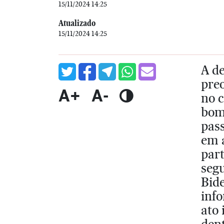
15/11/2024 14:25
Atualizado
15/11/2024 14:25
A de
preo
A+
A-
no 
bomb
pas
em a
part
seg
Bide
inf
ato 