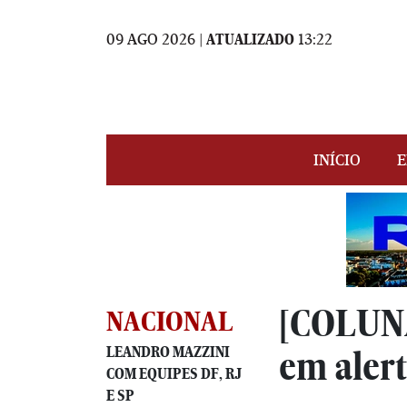
09 AGO 2026 |
ATUALIZADO
13:22
INÍCIO
E
[COLUNA
NACIONAL
LEANDRO MAZZINI
em alert
COM EQUIPES DF, RJ
E SP