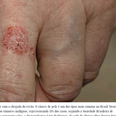
le com a chegada do verão. O câncer de pele é um dos tipos mais comuns no Brasil. Dent
 os tumores malignos, representando 31% dos casos, segundo a Sociedade Brasileira de
exposição solar, a dermatologista Livia Rodrigues, da rede de clínicas Meu Doutor No