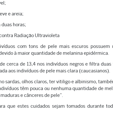
el;
eve e areia;
a duas horas;
 contra Radiação Ultravioleta
ndivíduos com tons de pele mais escuros possuem 
 devido à maior quantidade de melanina epidérmica.
e cerca de 13,4 nos indivíduos negros e filtra duas
ada aos indivíduos de pele mais clara (caucasianos).
 sardas, olhos claros, ter vitiligo e albinismo, tamb
s indivíduos têm pouca ou nenhuma quantidade de me
imaduras e cânceres de pele”.
ara que estes cuidados sejam tomados durante tod