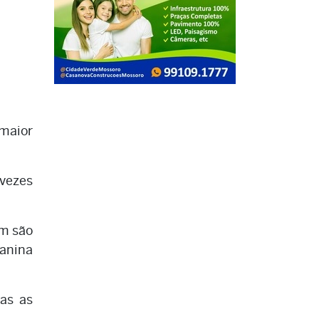
maior
 vezes
ém são
lanina
as as