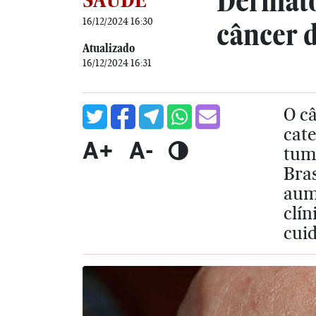
Dermatol
16/12/2024 16:30
câncer 
Atualizado
16/12/2024 16:31
O câ
cate
A+
A-
tum
Bras
aume
clí
cuid