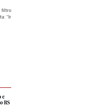
filtro
a: “Ir
 e
ao RS