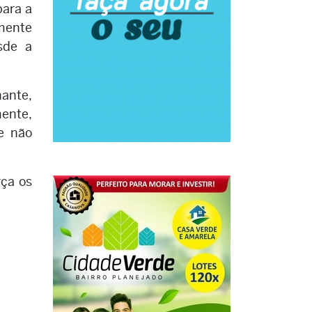
para a
mente
sde a
ante,
mente,
e não
rça os