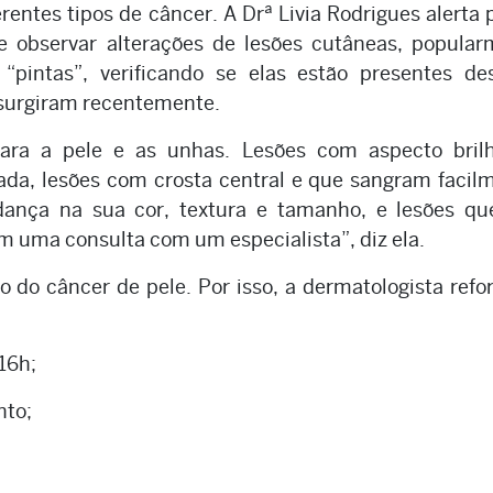
erentes tipos de câncer. A Drª Livia Rodrigues alerta 
e observar alterações de lesões cutâneas, popular
pintas”, verificando se elas estão presentes de
 surgiram recentemente.
para a pele e as unhas. Lesões com aspecto brilh
ada, lesões com crosta central e que sangram facil
ança na sua cor, textura e tamanho, e lesões qu
m uma consulta com um especialista”, diz ela.
ão do câncer de pele. Por isso, a dermatologista refo
 16h;
nto;