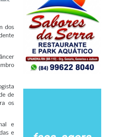
m dos
idente
Câncer
zembro
ogista
de de
ra os
mal e
das e