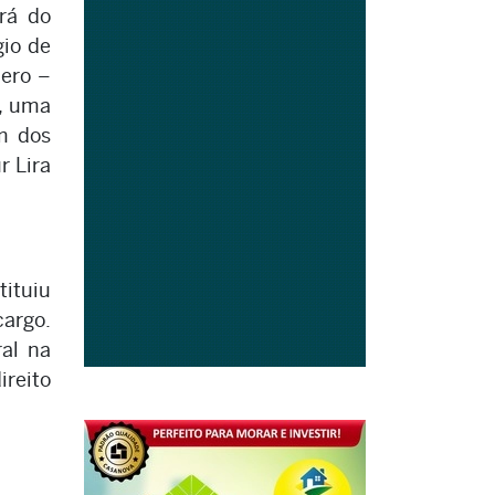
rá do
gio de
lero –
m, uma
m dos
r Lira
tituiu
cargo.
al na
reito