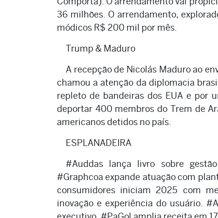
Comporta). O arrendamento vai propicia
36 milhões. O arrendamento, explorado
módicos R$ 200 mil por mês.
Trump & Maduro
A recepção de Nicolás Maduro ao env
chamou a atenção da diplomacia brasile
repleto de bandeiras dos EUA e por u
deportar 400 membros do Trem de Ara
americanos detidos no país.
ESPLANADEIRA
#Auddas lança livro sobre gestão
#Graphcoa expande atuação com planta d
consumidores iniciam 2025 com me
inovação e experiência do usuário. 
executivo .#PaGol amplia receita em 