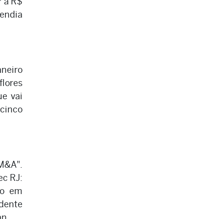
r a R$
rendia
aneiro
flores
ue vai
cinco
M&A".
ec RJ:
co em
dente
an.