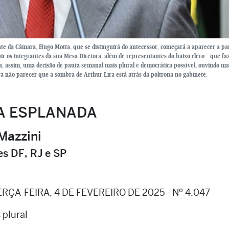
da Câmara, Hugo Motta, que se distinguirá do antecessor, começará a aparecer a par
luir os integrantes da sua Mesa Diretora, além de representantes do baixo clero – que fa
eja, assim, uma decisão de pauta semanal mais plural e democrática possível, ouvindo ma
a não parecer que a sombra de Arthur Lira está atrás da poltrona no gabinete.
A ESPLANADA
Mazzini
s DF, RJ e SP
ERÇA-FEIRA, 4 DE FEVEREIRO DE 2025 - Nº 4.047
 plural