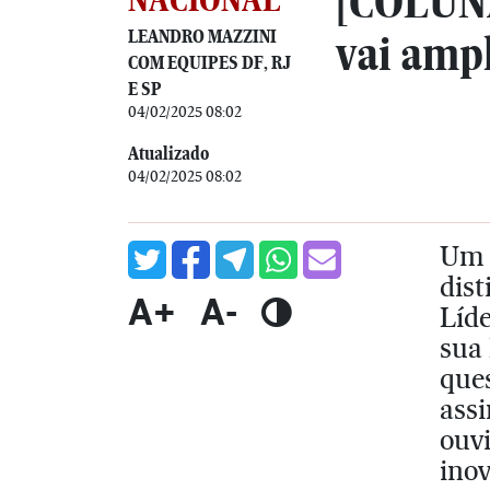
[COLUNA
LEANDRO MAZZINI
vai ampl
COM EQUIPES DF, RJ
E SP
04/02/2025 08:02
Atualizado
04/02/2025 08:02
Um 
dist
A+
A-
Líde
sua 
ques
assi
ouv
inov