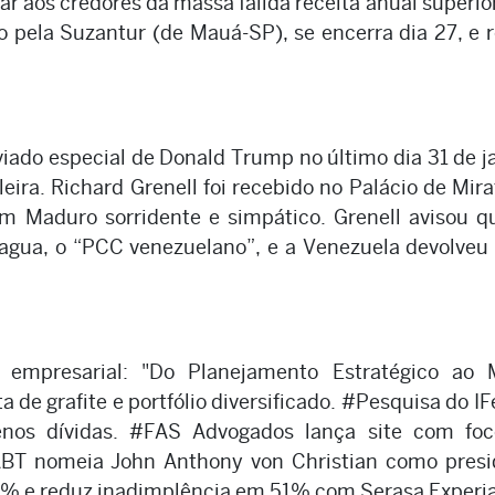
r aos credores da massa falida receita anual superio
 pela Suzantur (de Mauá-SP), se encerra dia 27, e 
iado especial de Donald Trump no último dia 31 de j
ira. Richard Grenell foi recebido no Palácio de Mira
m Maduro sorridente e simpático. Grenell avisou q
gua, o “PCC venezuelano”, e a Venezuela devolveu 
 empresarial: "Do Planejamento Estratégico ao 
e grafite e portfólio diversificado. #Pesquisa do IF
nos dívidas. #FAS Advogados lança site com fo
#ABT nomeia John Anthony von Christian como presi
17% e reduz inadimplência em 51% com Serasa Experi