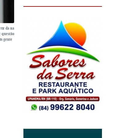
tir da na
z questão
is gente