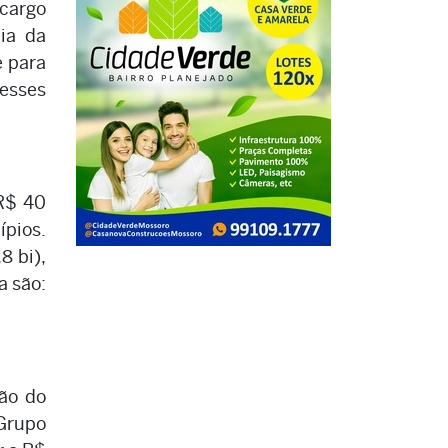
cargo
cia da
e para
resses
 R$ 40
ípios.
8 bi),
a são:
lão do
Grupo