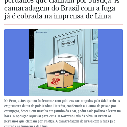
camaradagem do Brasil com a fuga
já é cobrada na imprensa de Lima.
No Peru, a Justiça não foi leniente com políticos corrompidos pela Odebrecht. A
ex-primeira-dama do país Nadine Heredia, condenada a 15 anos de prisão por
corrupção, desceu em Brasília em jatinho da FAB, pediu asilo político e levou na
hora. A oposição aqui vai para cima. O Governo Lula da Silva III irritou os
peruanos que clamam por Justiça. A camaradagem do Brasil com a fuga já é
cobrada na imprensa de Lima.