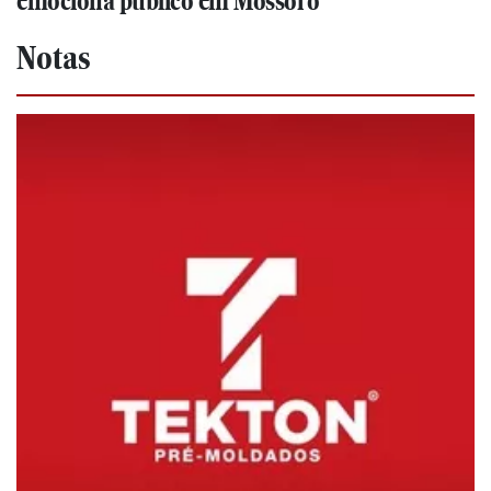
emociona público em Mossoró
Notas