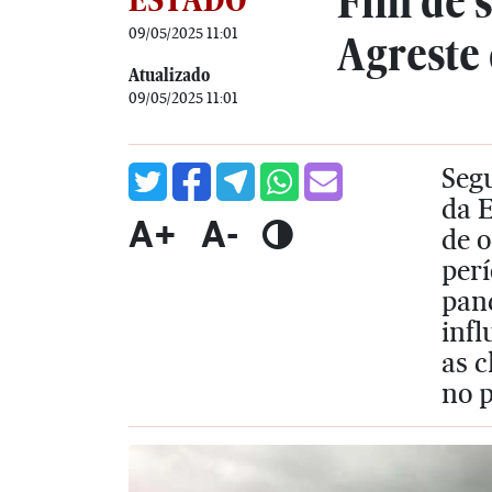
Fim de s
09/05/2025 11:01
Agreste
Atualizado
09/05/2025 11:01
Segu
da E
A+
A-
de 
per
pan
infl
as c
no 