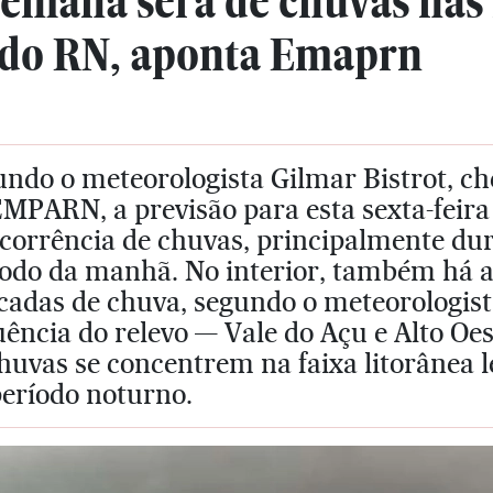
emana será de chuvas nas 
 do RN, aponta Emaprn
ndo o meteorologista Gilmar Bistrot, ch
MPARN, a previsão para esta sexta-feira 
ocorrência de chuvas, principalmente du
íodo da manhã. No interior, também há a
cadas de chuva, segundo o meteorologist
uência do relevo — Vale do Açu e Alto Oe
huvas se concentrem na faixa litorânea 
período noturno.