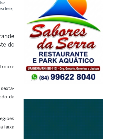
do o
ea leste,
Grande
ste do
 trouxe
 sexta-
íodo da
regiões
a faixa