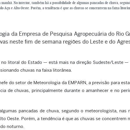
 manhã. No interior, também há a possibilidade de algumas pancadas de chuva, segun
do Açu e Alto Oeste. Porém, a tendência é que as chuvas se concentrem na faixa litorân
ogia da Empresa de Pesquisa Agropecuária do Rio 
vas neste fim de semana regiões do Leste e do Agre
no litoral do Estado — está mais na direção Sudeste/Leste —
casionando chuvas na faixa litorânea.
hefe do setor de Meteorologia da EMPARN, a previsão para esta
ncia de chuvas, principalmente durante o amanhecer e no per
 algumas pancadas de chuva, segundo o meteorologista, nas 
Alto Oeste. Porém, a tendência é que as chuvas se concentrem n
odo noturno.