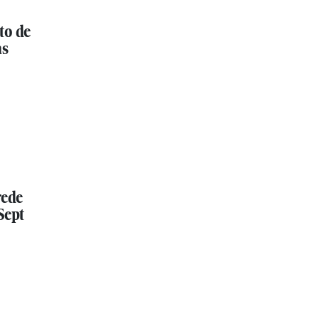
to de
as
rede
Sept