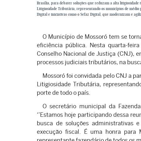
Brasília, para debater soluções que reduzam a alta litigiosidad
Litigiosidade Tributária, representando os municípios de médi
Digital e iniciativas como o Sefaz Digital, que modernizam e agil
O Município de Mossoró tem se torna
eficiência pública. Nesta quarta-feir
Conselho Nacional de Justiça (CNJ), e
processos judiciais tributários, na busc
Mossoró foi convidada pelo CNJ a pa
Litigiosidade Tributária, representan
porte de todo o país.
O secretário municipal da Fazenda,
‘’Estamos hoje participando dessa reu
busca de soluções administrativas e
execução fiscal. É uma honra para M
representante fazendário de todos os m