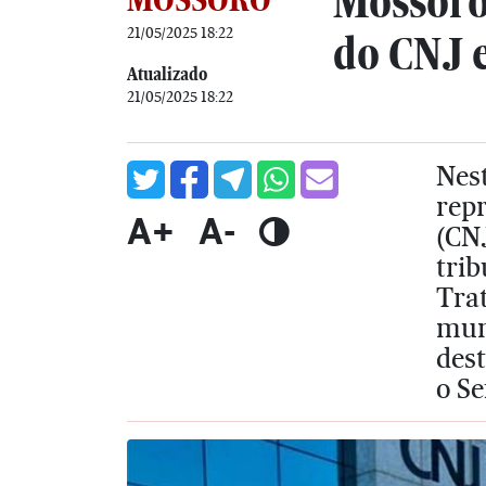
Mossoró
21/05/2025 18:22
do CNJ 
Atualizado
21/05/2025 18:22
Nest
repr
A+
A-
(CNJ
trib
Tra
mun
des
o Se