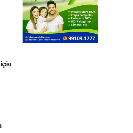
ição
a