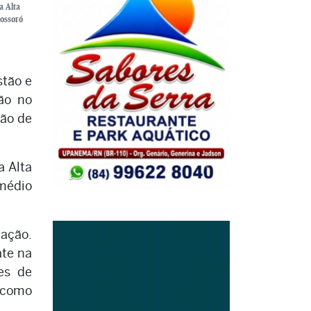
a Alta
Mossoró
stão e
ião no
ção de
a Alta
 médio
pação.
ate na
es de
 como