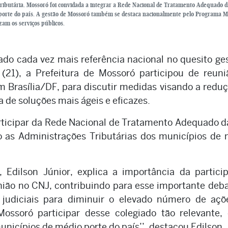
e tributária. Mossoró foi convidada a integrar a Rede Nacional de Tratamento Adequado d
o porte do país. A gestão de Mossoró também se destaca nacionalmente pelo Programa 
izam os serviços públicos.
do cada vez mais referência nacional no quesito ge
a (21), a Prefeitura de Mossoró participou de reun
m Brasília/DF, para discutir medidas visando a redu
a de soluções mais ágeis e eficazes.
rticipar da Rede Nacional de Tratamento Adequado d
do as Administrações Tributárias dos municípios de
 Edilson Júnior, explica a importância da partici
nião no CNJ, contribuindo para esse importante deb
 judiciais para diminuir o elevado número de açõ
ossoró participar desse colegiado tão relevante,
unicípios de médio porte do país’’, destacou Edilson.