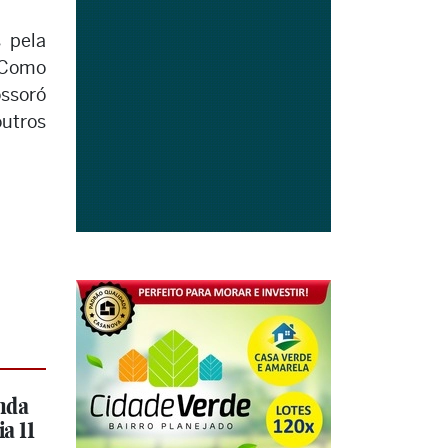
 pela
 Como
ossoró
outros
nda
a 11