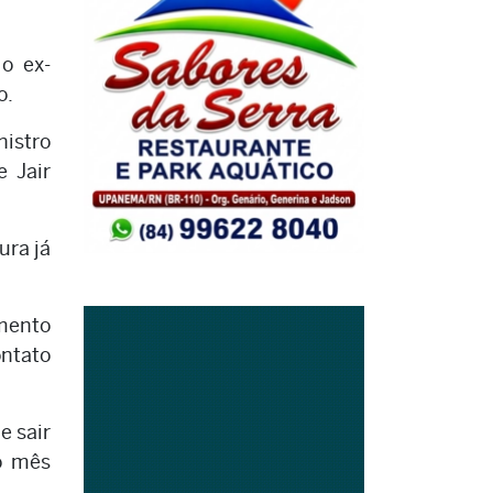
o ex-
o.
nistro
e Jair
ura já
mento
ontato
e sair
o mês