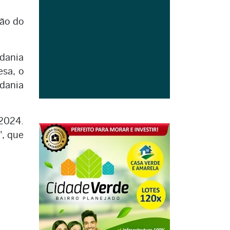
ção do
adania
esa, o
adania
 2024.
", que