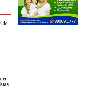
e de
ecer
istas