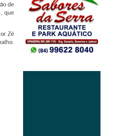
ção de
l, que
tor Zé
malho.