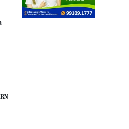
a
ó-RN