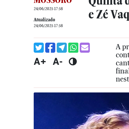
Quinta 
24/06/2025 17:58
e Zé Vaq
Atualizado
24/06/2025 17:58
A p
cont
A+
A-
can
fin
nest