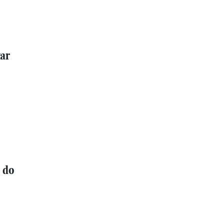
tar
 do