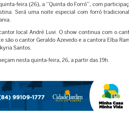
inta-feira (26), a ‘’Quinta do Forró’’, com participa
stina. Será uma noite especial com forró tradiciona
ania.
cantor local André Luvi. O show continua com o can
te são o cantor Geraldo Azevedo e a cantora Elba Ra
kyria Santos.
çam nesta quinta-feira, 26, a partir das 19h.