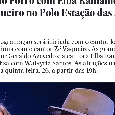
do Forró com Elba Ramalh
ueiro no Polo Estação das
rogramação será iniciada com o cantor l
inua com o cantor Zé Vaqueiro. As grand
tor Geraldo Azevedo e a cantora Elba Ra
aliza com Walkyria Santos. As atrações 
a quinta-feira, 26, a partir das 19h.