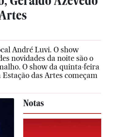
o, Geraldo Azevedo
 Artes
ocal André Luvi. O show
es novidades da noite são o
malho. O show da quinta-feira
na Estação das Artes começam
Notas