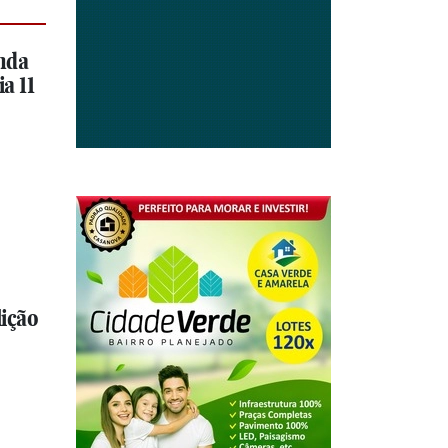
nda
a 11
ição