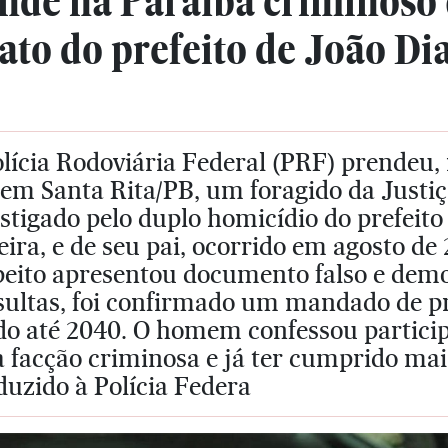
nde na Paraíba criminoso 
ato do prefeito de João Di
lícia Rodoviária Federal (PRF) prendeu, n
em Santa Rita/PB, um foragido da Justiç
stigado pelo duplo homicídio do prefeit
eira, e de seu pai, ocorrido em agosto d
peito apresentou documento falso e dem
sultas, foi confirmado um mandado de pr
do até 2040. O homem confessou particip
facção criminosa e já ter cumprido mais
uzido à Polícia Federa