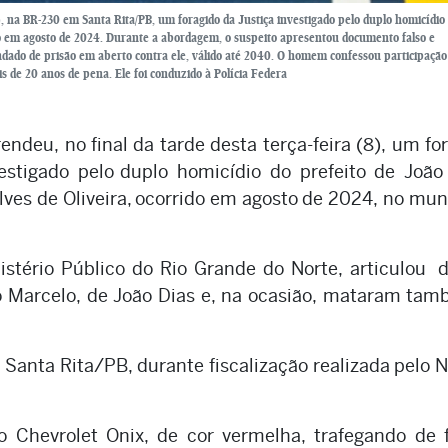
), na BR-230 em Santa Rita/PB, um foragido da Justiça investigado pelo duplo homicídio
ido em agosto de 2024. Durante a abordagem, o suspeito apresentou documento falso e
ado de prisão em aberto contra ele, válido até 2040. O homem confessou participação
s de 20 anos de pena. Ele foi conduzido à Polícia Federa
endeu, no final da tarde desta terça-feira (8), um fo
estigado pelo duplo homicídio do prefeito de João
Alves de Oliveira, ocorrido em agosto de 2024, no mun
istério Público do Rio Grande do Norte, articulou 
to Marcelo, de João Dias e, na ocasião, mataram ta
anta Rita/PB, durante fiscalização realizada pelo 
lo Chevrolet Onix, de cor vermelha, trafegando de