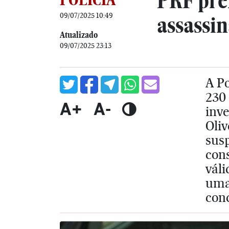
PRF pre
09/07/2025 10:49
assassin
Atualizado
09/07/2025 23:13
A Po
230 
A+
A-
inve
Oliv
sus
con
váli
uma 
cond