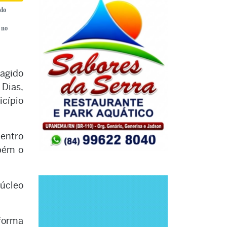
 do
 no
ragido
 Dias,
icípio
dentro
mbém o
Núcleo
 forma