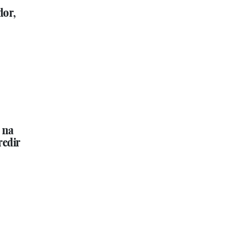
dor,
 na
redir