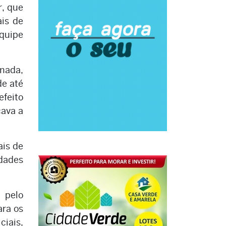
r, que
ais de
quipe
rmada,
de até
efeito
cava a
ais de
idades
 pelo
ara os
iais,