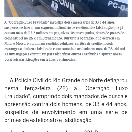
A "Operação Luxo Fraudado" investiga dois empresários de 33 e 44 anos,
suspeitos de liderar um esquema milionário de estelionato e falsificação que já
causou mais de R$ 2 milhões em prejuízos. Os investigados, donos de postos de
combustível no RN e em Pernambuco. Durante a operação, que ocorreu em
Natal e Mossoró, foram apreendidos celulares, cartões de crédito, moeda
estrangeira, dinheiro falsificado e um caminhão avaliado em mais de R$ 500 mil.
As investigações continuam para identificar outros envolvidos e apurar novas
possíveis participações em crimes patrimoniais.
A Polícia Civil do Rio Grande do Norte deflagrou
nesta terça-feira (22) a "Operação Luxo
Fraudado", cumprindo dois mandados de busca e
apreensão contra dois homens, de 33 e 44 anos,
suspeitos de envolvimento em uma série de
crimes de estelionato e falsificação.