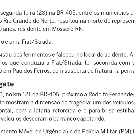
 segunda-feira (28) na BR-405, entre os municípios 
 do Rio Grande do Norte, resultou na morte do represe
50 anos, residente em Mossoró-RN.
lo e uma Fiat/Strada.
stiu aos ferimentos e faleceu no local do acidente. A
s que conduzia a Fiat/Strada, foi socorrida com v
em Pau dos Ferros, com suspeita de fratura na pern
gate
h30, no km 121 da BR-405, próximo a Rodolfo Fernand
to mostram a dimensão da tragédia: um dos veículos
tal, com a lataria retorcida e o para-brisa estilh
s veículos desceram o barranco capotando.
mento Móvel de Urgência) e da Polícia Militar (PM)