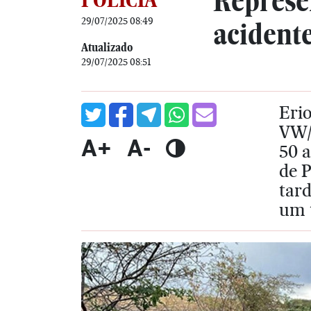
Represe
29/07/2025 08:49
acident
Atualizado
29/07/2025 08:51
Erio
VW/
A+
A-
50 a
de P
tard
um 