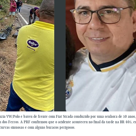
uzia VW/Polo e bateu de frente com Fiat Strada conduzido por uma senhora de 50 anos,
u dos Ferros. A PRF confirmou que o acidente aconteceu no final da tarde na BR 405, e
curvas sinuosas e com alguns buracos perigosos.