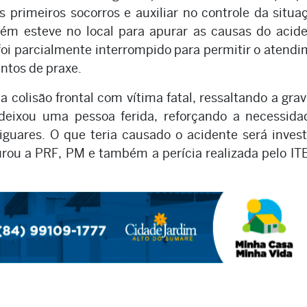
 primeiros socorros e auxiliar no controle da situa
bém esteve no local para apurar as causas do acid
5 foi parcialmente interrompido para permitir o atend
entos de praxe.
colisão frontal com vítima fatal, ressaltando a gra
deixou uma pessoa ferida, reforçando a necessida
iguares. O que teria causado o acidente será inves
urou a PRF, PM e também a perícia realizada pelo IT