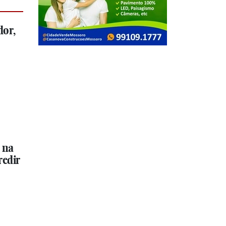
dor,
 na
redir