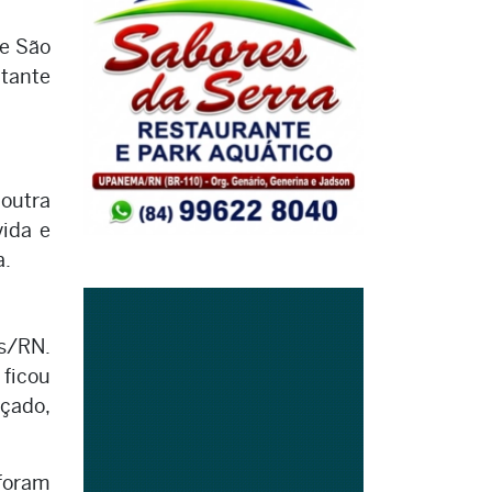
de São
ntante
 outra
ida e
a.
es/RN.
 ficou
açado,
 foram