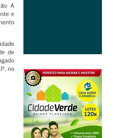
ção. A
ente e
imento
vidade
de de
tigado
EP, no