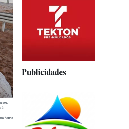
Publicidades
ursos,
erá
nio Sousa