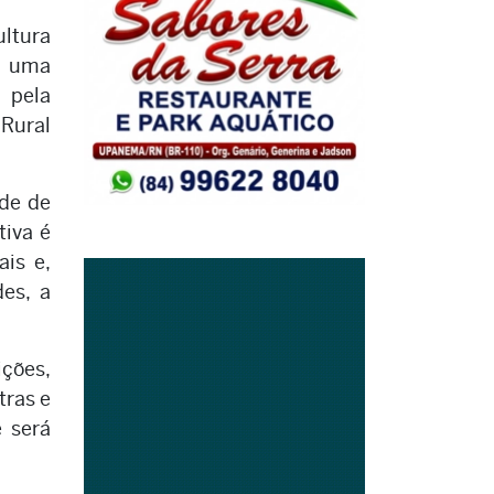
ultura
r uma
 pela
 Rural
rde de
tiva é
is e,
es, a
ções,
tras e
 será