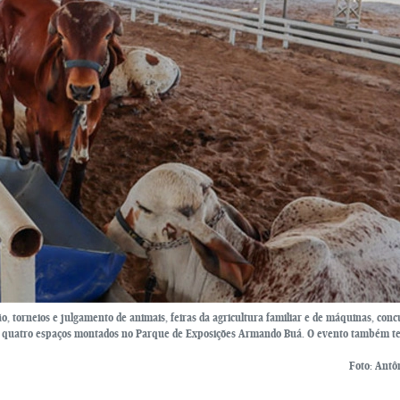
 torneios e julgamento de animais, feiras da agricultura familiar e de máquinas, conc
 quatro espaços montados no Parque de Exposições Armando Buá. O evento também t
Foto: Antô