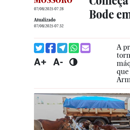
Começa n
07/08/2025 07:28
Bode e
Atualizado
07/08/2025 07:32
A p
torn
A+
A-
máq
que
Arm