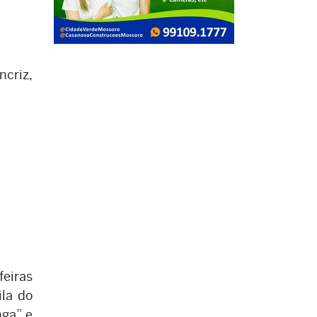
ncriz,
feiras
ila do
nga” e