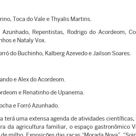
irino, Toca do Vale e Thyalis Martins.
ó Azunhado, Repentistas, Rodrigo do Acordeom, Co
nhos e Nataly Vox.
orró do Buchinho, Kalberg Azevedo e Jailson Soares.
lando e Alex do Acordeom.
ordeom e Renatinho de Upanema.
rocha e Forró Azunhado.
 terá uma extensa agenda de atividades científicas, 
ra da agricultura familiar, o espaço gastronômico V
de milho. Exposições das raças “Morada Nova”, “Soi