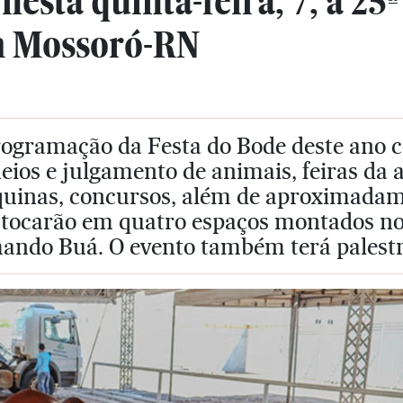
esta quinta-feira, 7, a 25ª
m Mossoró-RN
rogramação da Festa do Bode deste ano c
eios e julgamento de animais, feiras da a
uinas, concursos, além de aproximadam
 tocarão em quatro espaços montados no
ando Buá. O evento também terá palestr