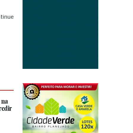
tinue
 na
redir