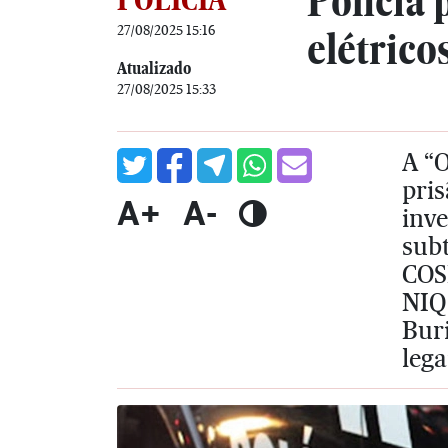
Polícia 
27/08/2025 15:16
elétrico
Atualizado
27/08/2025 15:33
A “
pri
A+
A-
inve
sub
COSE
NIQ 
Buri
lega