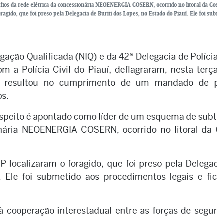
fios da rede elétrica da concessionária NEOENERGIA COSERN, ocorrido no litoral da Co
ragido, que foi preso pela Delegacia de Buriti dos Lopes, no Estado do Piauí. Ele foi su
tigação Qualificada (NIQ) e da 42ª Delegacia de Políci
 a Polícia Civil do Piauí, deflagraram, nesta terça
ue resultou no cumprimento de um mandado de p
s.
uspeito é apontado como líder de um esquema de sub
onária NEOENERGIA COSERN, ocorrido no litoral da
P localizaram o foragido, que foi preso pela Delega
. Ele foi submetido aos procedimentos legais e fi
à cooperação interestadual entre as forças de segu