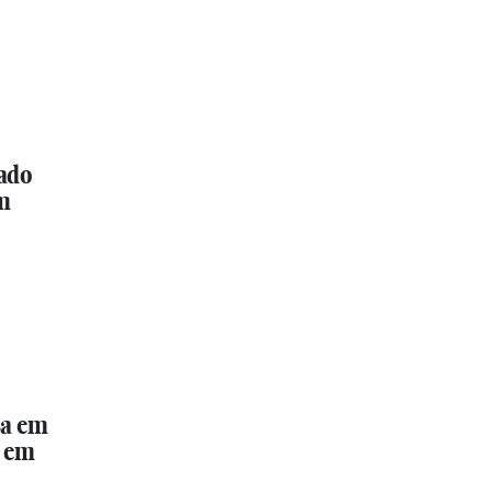
tado
em
sa em
m em