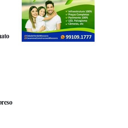
nato
preso