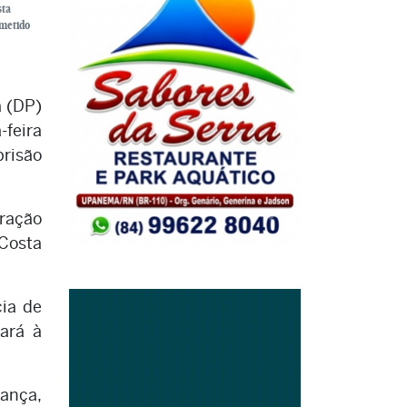
sta
bmetido
a (DP)
-feira
risão
tração
 Costa
cia de
cará à
rança,