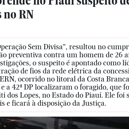
prende no Piauí suspeito de
s no RN
Operação Sem Divisa”, resultou no cum
são preventiva contra um homem de 26 a
stigações, o suspeito é apontado como 
tração de fios da rede elétrica da conc
RN, ocorrido no litoral da Costa Branca/
e a 42ª DP localizaram o foragido, que fo
ti dos Lopes, no Estado do Piauí. Ele fo
is e ficará à disposição da Justiça.