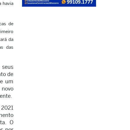
a havia
cas de
rimeiro
gará da
as das
e seus
nto de
de um
m novo
ente.
 2021
mento
ta. O
os por