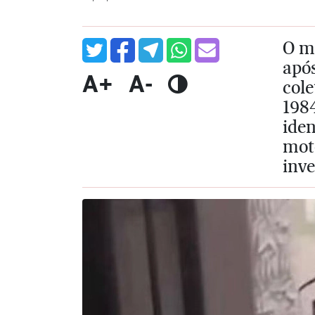
O mo
após
A+
A-
cole
198
ide
moto
inve