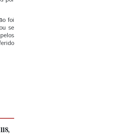
ão foi
tou se
pelos
ferido
118,