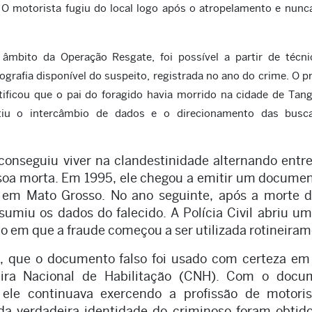
. O motorista fugiu do local logo após o atropelamento e nunc
 âmbito da Operação Resgate, foi possível a partir de técni
grafia disponível do suspeito, registrada no ano do crime. O p
ntificou que o pai do foragido havia morrido na cidade de Tan
tiu o intercâmbio de dados e o direcionamento das busc
conseguiu viver na clandestinidade alternando entr
ssoa morta. Em 1995, ele chegou a emitir um docume
 em Mato Grosso. No ano seguinte, após a morte 
umiu os dados do falecido. A Polícia Civil abriu u
o em que a fraude começou a ser utilizada rotineiram
o, que o documento falso foi usado com certeza em
eira Nacional de Habilitação (CNH). Com o docu
 ele continuava exercendo a profissão de motoris
da verdadeira identidade do criminoso foram obtid