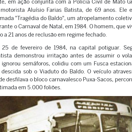
rte, em ação conjunta com a Polícia Civil de Mato G
motorista Aluísio Farias Batista, de 69 anos. Ele 
amada "Tragédia do Baldo", um atropelamento coleti
urante o Carnaval de Natal, em 1984. O homem, que vi
o a 21 anos de reclusão em regime fechado.
25 de fevereiro de 1984, na capital potiguar. Se
tista demonstrou irritação antes de assumir o vol
 ignorou semáforos, colidiu com um Fusca estacion
descida sob o Viaduto do Baldo. O veículo atraves
nde desfilava o bloco carnavalesco Puxa-Sacos, perco
timada em 5.000 foliões.