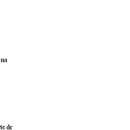
 na
te de