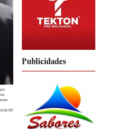
Publicidades
 que
mem
mento
ivil do MT