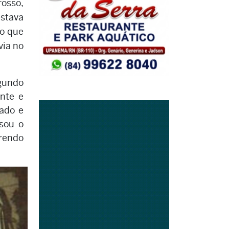
rosso,
estava
vo que
via no
gundo
ante e
ado e
sou o
rrendo