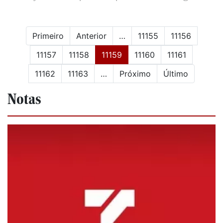
Primeiro
Anterior
…
11155
11156
(current)
11157
11158
11159
11160
11161
11162
11163
…
Próximo
Último
Notas