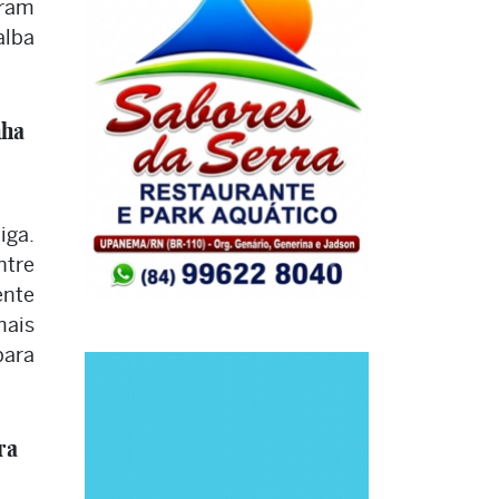
iram
lba
nha
iga.
ntre
nte
ais
para
ra