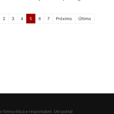
(current)
2
3
4
5
6
7
Próximo
Último
 forma ética e responsável. Um portal