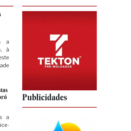
3
a a
), à
ste
dade
tas
Publicidades
oró
os a
ice-