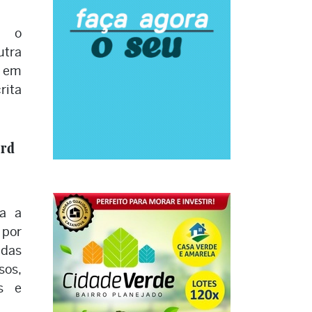
m o
utra
, em
rita
erd
ta a
 por
 das
sos,
os e