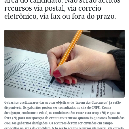
recursos via postal, via correio
eletrônico, via fax ou fora do prazo.
Gabaritos preliminares das provas objetivas do “Enem dos Concursos” já estão
disponíveis. Os gabaritos podem ser consultados no site do CNPU. Com a
divulgação, conforme o edital, os candidatos têm entre esta terça (20) e quarta-
feira (21) para interposição de eventuais recursos quanto às questões formuladas
e/ou aos gabaritos divulgados. Os recursos devem ser enviados em campo
específico na área do candidato. Não serão aceitos recursos via postal, via correio