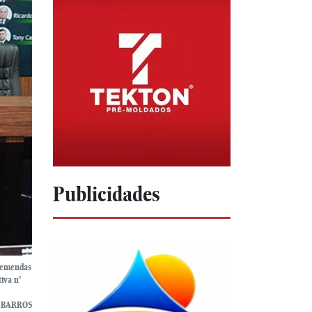
Publicidades
m emendas
iva n°
 BARROS