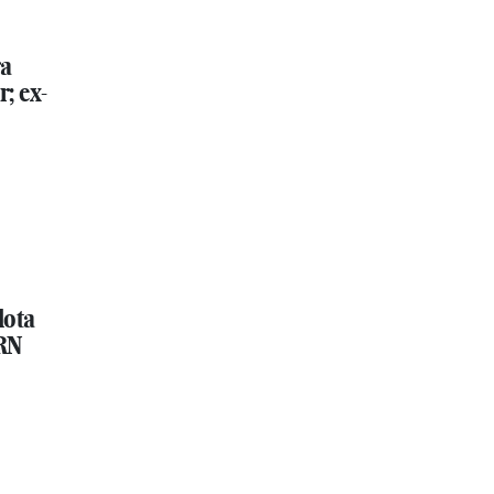
ra
; ex-
lota
RN