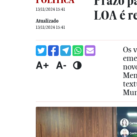
Prazo p
13/11/2024 15:41
LOA é r
Atualizado
13/11/2024 15:41
Os 
eme
A+
A-
novo
Mens
text
Mun