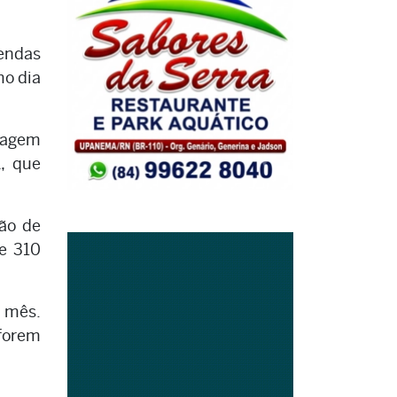
mendas
mo dia
nsagem
A, que
ão de
e 310
e mês.
 forem