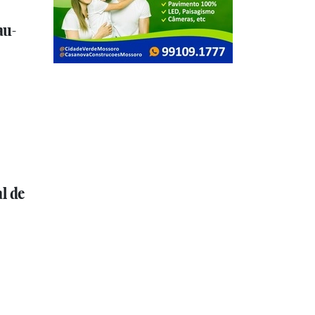
au-
l de