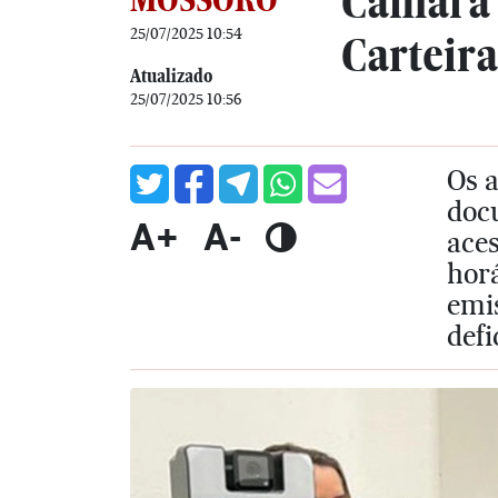
Câmara 
25/07/2025 10:54
Carteira
Atualizado
25/07/2025 10:56
Os a
docu
A+
A-
aces
hor
emi
defi