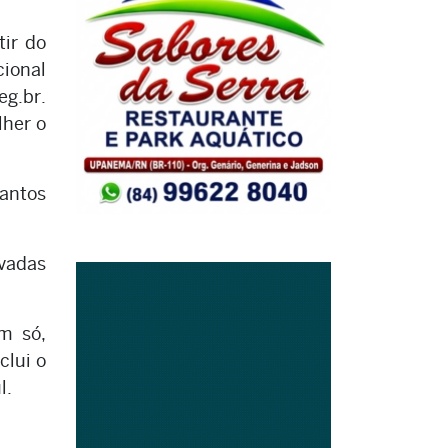
tir do
ional
eg.br.
lher o
antos
vadas
m só,
clui o
l.