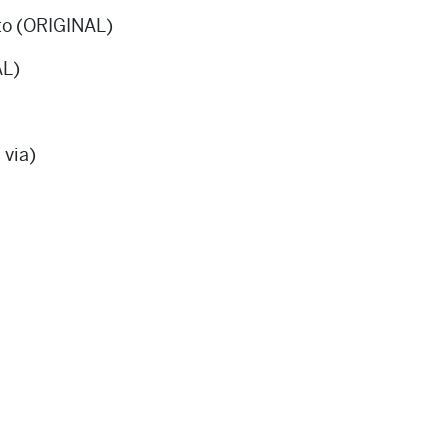
to (ORIGINAL)
AL)
 via)