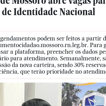
de Mossoró abre vagas pa
 de Identidade Nacional
gendamentos podem ser feitos a partir d
mentocidadao.mossoro.rn.leg.br. Para ga
sar a plataforma, preencher os dados pes
ário para atendimento. Semanalmente, sã
ssão da nova carteira, sendo 30% reserv
ciência, que terão prioridade no atendim