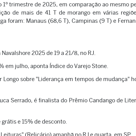
no 1º trimestre de 2025, em comparação ao mesmo p
buição de mais de 41 T de morango em várias regiõ
arga foram: Manaus (68,6 T), Campinas (9 T) e Ferna
 Navalshore 2025 de 19 a 21/8, no RJ.
em julho, aponta Índice do Varejo Stone.
r Longo sobre "Liderança em tempos de mudança" h
ca Serrado, é finalista do Prêmio Candango de Lite
e grátis e 15% de desconto.
Leituras" (Relicário) amanhã no RJ e quarta, em SP.