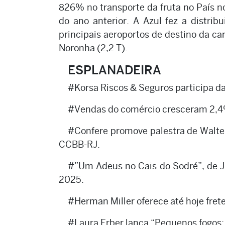
826% no transporte da fruta no País 
do ano anterior. A Azul fez a distri
principais aeroportos de destino da c
Noronha (2,2 T).
ESPLANADEIRA
#Korsa Riscos & Seguros participa da
#Vendas do comércio cresceram 2,4% 
#Confere promove palestra de Walte
CCBB-RJ.
#”Um Adeus no Cais do Sodré”, de Ju
2025.
#Herman Miller oferece até hoje fret
#Laura Erber lança “Pequenos fogos: 