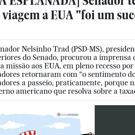
 ESPLANADA] Senador ten
 viagem a EUA "foi um suc
enador Nelsinho Trad (PSD-MS), presiden
riores do Senado, procurou a imprensa d
a missão aos EUA, em pleno recesso por l
adores retornaram com “o sentimento do
adores a passeio, praticamente, porque
erno americano que resolva sobre a taxa