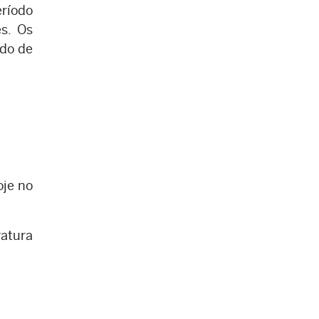
eríodo
es. Os
ndo de
oje no
ratura