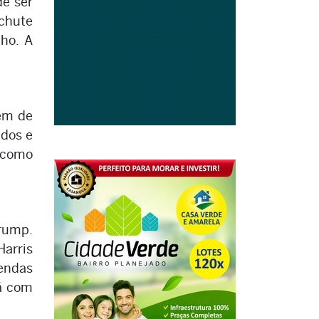
de ser
 chute
lho. A
gem de
idos e
 como
Trump.
Harris
endas
tá com