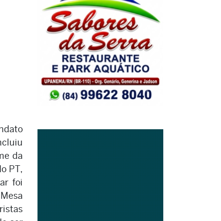
ndato
cluiu
ome da
do PT,
ar foi
 Mesa
ristas