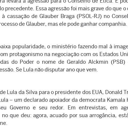
ra levará a agressão para o Conselho de Ética. E po
elo precedente. Essa agressão foi mais grave do que o
u à cassação de Glauber Braga (PSOL-RJ) no Conse
rocesso de Glauber, mas ele pode ganhar companhia.
baixa popularidade, o ministério fazendo mal à ima
com protagonismo na negociação com os Estados Un
 rodas do Poder o nome de Geraldo Alckmin (PSB)
essão. Se Lula não disputar ano que vem.
e Lula da Silva para o presidente dos EUA, Donald 
ula – um declarado apoiador da democrata Kamala 
seu Governo e seu redor. Em entrevistas, em ag
u no que deu: agora, acuado por sua arrogância, es
one.