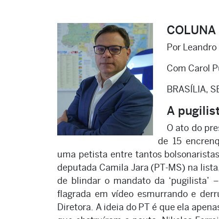
COLUNA
Por Leandro
Com Carol Pu
BRASÍLIA, S
A pugilis
O ato do pr
de 15 encrenq
uma petista entre tantos bolsonarista
deputada Camila Jara (PT-MS) na lista,
de blindar o mandato da ‘pugilista’ 
flagrada em vídeo esmurrando e derr
Diretora. A ideia do PT é que ela apen