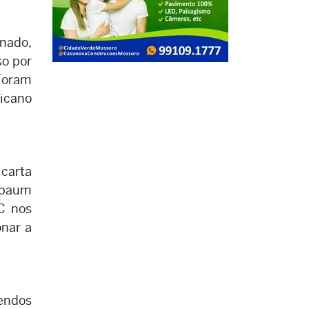
enado,
so por
 Foram
ricano
 carta
sbaum
BC nos
onar a
pendos