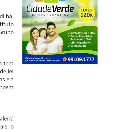
dilha,
tituto
Grupo
ia tem
de lei
as e a
impõem
leira
is, o