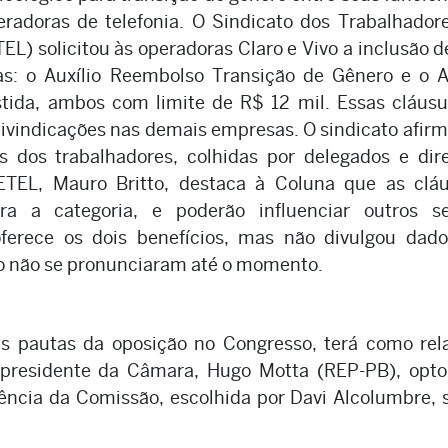
radoras de telefonia. O Sindicato dos Trabalhador
) solicitou às operadoras Claro e Vivo a inclusão d
as: o Auxílio Reembolso Transição de Gênero e o A
da, ambos com limite de R$ 12 mil. Essas cláusul
eivindicações nas demais empresas. O sindicato afir
 dos trabalhadores, colhidas por delegados e dire
TETEL, Mauro Britto, destaca à Coluna que as clá
a a categoria, e poderão influenciar outros se
ferece os dois benefícios, mas não divulgou dado
ivo não se pronunciaram até o momento.
s pautas da oposição no Congresso, terá como rela
 presidente da Câmara, Hugo Motta (REP-PB), opto
dência da Comissão, escolhida por Davi Alcolumbre, 