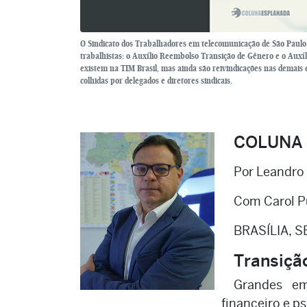
O Sindicato dos Trabalhadores em telecomunicação de São Paulo (
trabalhistas: o Auxílio Reembolso Transição de Gênero e o Auxí
existem na TIM Brasil, mas ainda são reivindicações nas demais
colhidas por delegados e diretores sindicais.
COLUNA
Por Leandro
Com Carol Pu
BRASÍLIA, S
Transiçã
Grandes e
financeiro e p