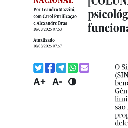
[COLUNA
Por Leandro Mazzini,
psicológ
com Carol Purificação
e Alexandre Bras
funcion
18/08/2025 07:53
Atualizado
18/08/2025 07:57
O S
(SIN
A+
A-
bene
Gên
limi
são 
pro
dele