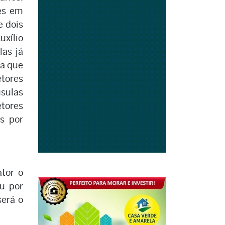
es em
e dois
uxílio
as já
ma que
tores
usulas
tores
s por
tor o
u por
será o