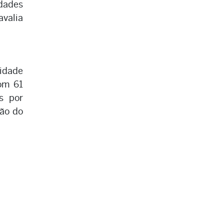
dades
avalia
lidade
om 61
s por
são do