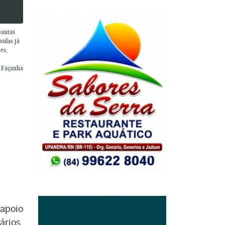
pautas
sulas já
es,
o Façanha
apoio
ários.