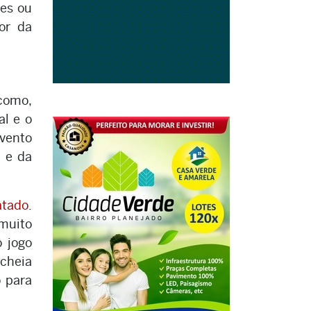
tes ou
or da
 como,
al e o
evento
a e da
atado
.
 muito
o jogo
 cheia
o para