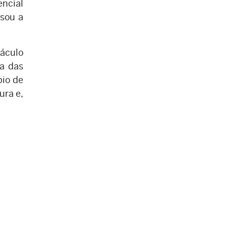
encial
ssou a
áculo
ma das
pio de
ura e,