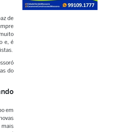
paz de
empre
 muito
o e, é
istas.
ossoró
tas do
ando
mpo em
 novas
s mais