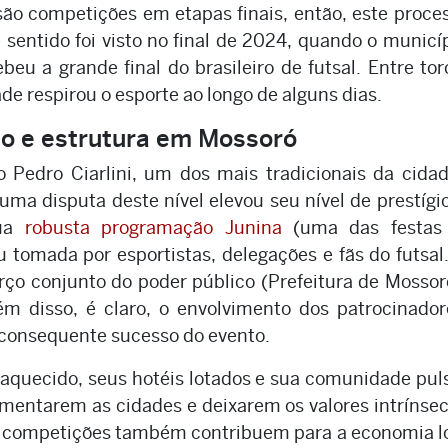
ão competições em etapas finais, então, este proce
 sentido foi visto no final de 2024, quando o municí
eu a grande final do brasileiro de futsal. Entre tor
ade respirou o esporte ao longo de alguns dias.
ão e estrutura em Mossoró
o Pedro Ciarlini, um dos mais tradicionais da cida
 uma disputa deste nível elevou seu nível de prestígi
sua
robusta programação Junina
(uma das festas
u tomada por esportistas, delegações e fãs do futsal
rço conjunto do poder público (Prefeitura de Mossor
ém disso, é claro, o envolvimento dos patrocinador
o consequente sucesso do evento.
 aquecido, seus hotéis lotados e sua comunidade pu
mentarem as cidades e deixarem os valores intrínse
as competições também contribuem para a economia l