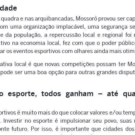
idade
a quadra e nas arquibancadas, Mossoró provou ser ca
 Com uma organização implacável, uma segurança s
 da população, a repercussão local e regional foi
itivo na economia local, fez com que o poder públic
ar os eventos esportivos com olhares ainda mais otim
ativa local é que novas competições possam ter M
i pode ser uma boa opção para outras grandes dispu
 o esporte, todos ganham – até qu
portivos é muito mais do que colocar valores e/ou te
 Investir no esporte é impulsionar seu povo, suas
onte futuro. Por isso, é importante que cidades do