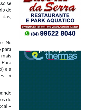
sso se
pio de
cidas,
de. No
o para
 mais
. Para
ó) e a
es foi
lsando
cos do
ocal –