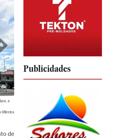
Publicidades
laro, o
 Oliveira
nto de