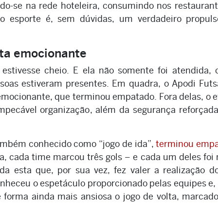
ndo-se na rede hoteleira, consumindo nos restauran
 o esporte é, sem dúvidas, um verdadeiro propuls
uta emocionante
 estivesse cheio. E ela não somente foi atendida,
oas estiveram presentes. Em quadra, o Apodi Futs
mocionante, que terminou empatado. Fora delas, o 
mpecável organização, além da segurança reforçad
 também conhecido como “jogo de ida”,
terminou emp
a, cada time marcou três gols – e cada um deles foi
ida esta que, por sua vez, fez valer a realização d
econheceu o espetáculo proporcionado pelas equipes e,
e forma ainda mais ansiosa o jogo de volta, marcad