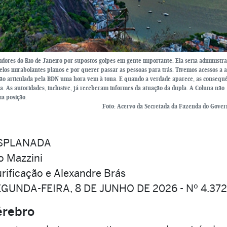
res do Rio de Janeiro por supostos golpes em gente importante. Ela seria administr
los mirabolantes planos e por querer passar as pessoas para trás. Tivemos acessos a 
ão articulada pela BDN uma hora vem à tona. E quando a verdade aparece, as consequ
. As autoridades, inclusive, já receberam informes da atuação da dupla. A Coluna não
a posição.
Foto: Acervo da Secretada da Fazenda do Gover
SPLANADA
o Mazzini
rificação e Alexandre Brás
EGUNDA-FEIRA, 8 DE JUNHO DE 2026 - Nº 4.37
érebro