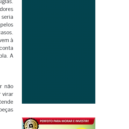
iglas.
dores
 seria
pelos
casos.
 vem à
 conta
pla. A
r não
 virar
atende
peças