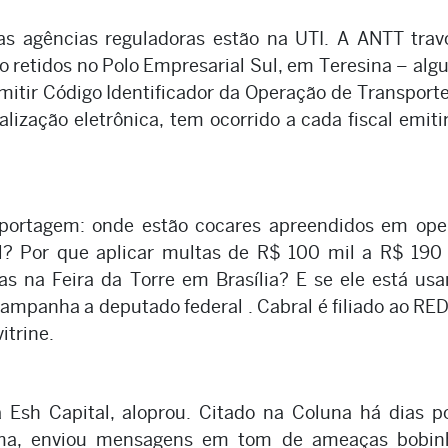
s agências reguladoras estão na UTI. A ANTT trav
 retidos no Polo Empresarial Sul, em Teresina – alg
itir Código Identificador da Operação de Transporte
lização eletrônica, tem ocorrido a cada fiscal emit
eportagem: onde estão cocares apreendidos em ope
l? Por que aplicar multas de R$ 100 mil a R$ 190
as na Feira da Torre em Brasília? E se ele está us
campanha a deputado federal . Cabral é filiado ao RED
itrine.
 Esh Capital, aloprou. Citado na Coluna há dias p
Lima, enviou mensagens em tom de ameaças bobin