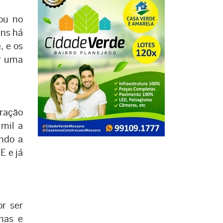
ou no
uns há
, e os
ir uma
ração
 mil a
ando a
E e já
or ser
has e