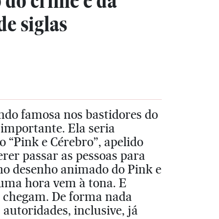
o crime e da
e siglas
do famosa nos bastidores do
importante. Ela seria
“Pink e Cérebro”, apelido
erer passar as pessoas para
 no desenho animado do Pink e
 uma hora vem à tona. E
s chegam. De forma nada
autoridades, inclusive, já