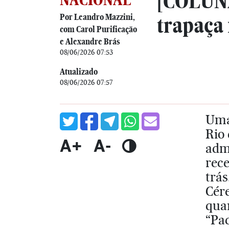
[COLUN
Por Leandro Mazzini,
trapaça 
com Carol Purificação
e Alexandre Brás
08/06/2026 07:53
Atualizado
08/06/2026 07:57
Uma
Rio 
A+
A-
adm
rece
trá
Cér
qua
“Pac