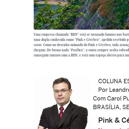
Uma empresa chamada “BDN” está se tornando famosa nos bastido
uma dupla conhecida como “Pink e Cérebro”, apelido recebido pe
casos. Como no desenho animado do Pink e Cérebro, toda armaç
chegam. De forma nada “Pacífica”, a conta sempre acaba cobrada
conseguiu contato com a BDN, e está com espaço aberto para um
COLUNA E
Por Leandr
Com Carol Pu
BRASÍLIA, S
Pink & C