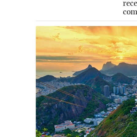
rec
com