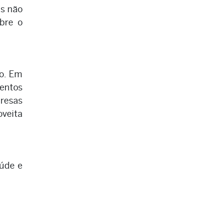
as não
bre o
io. Em
entos
presas
veita
úde e