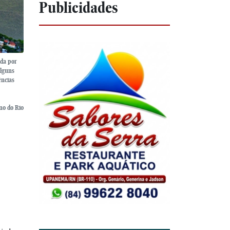
Publicidades
ada por
alguns
ências
no do Rio
2