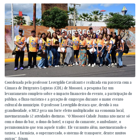
Coordenada pelo professor Leovigildo Cavalcanti e realizada em parceria com a
Câmara de Dirigentes Lojistas (CDL) de Mossoró, a pesquisa faz um
levantamento completo sobre o impacto financeiro do evento, a participação do
público, o fluxo turístico e a geração de empregos durante o maior evento
cultural do município. O professor Leovigildo destaca que, devido à sua
grandiosidade, o MCJ gera um forte efeito multiplicador na economia local,
movimentando 52 atividades distintas. “O Mossoró Cidade Junina não mexe só
com o dono do bar, o dono do hotel, o rapaz do camarote, o ambulante, o
permissionário que tem aquele trailer. Ele vai muito além, movimentando o
taxista, a farmácia, o supermercado, o sistema de transporte, dentre muitos
outros”, frisou.