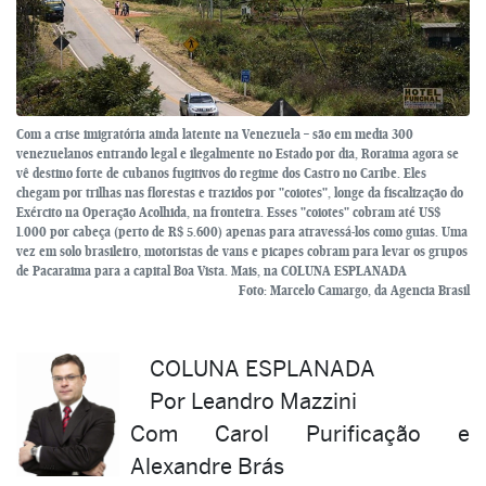
Com a crise imigratória ainda latente na Venezuela – são em media 300
venezuelanos entrando legal e ilegalmente no Estado por dia, Roraima agora se
vê destino forte de cubanos fugitivos do regime dos Castro no Caribe. Eles
chegam por trilhas nas florestas e trazidos por "coiotes", longe da fiscalização do
Exército na Operação Acolhida, na fronteira. Esses "coiotes" cobram até US$
1.000 por cabeça (perto de R$ 5.600) apenas para atravessá-los como guias. Uma
vez em solo brasileiro, motoristas de vans e picapes cobram para levar os grupos
de Pacaraima para a capital Boa Vista. Mais, na COLUNA ESPLANADA
Foto: Marcelo Camargo, da Agencia Brasil
COLUNA ESPLANADA
Por Leandro Mazzini
Com Carol Purificação e
Alexandre Brás