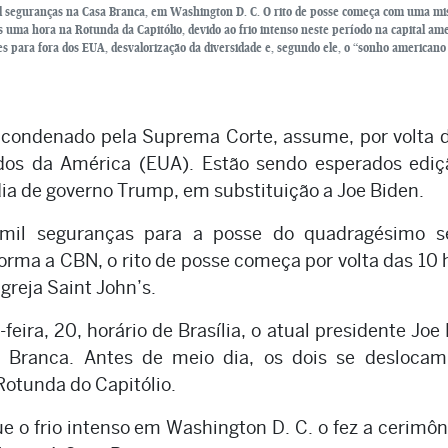
il seguranças na Casa Branca, em Washington D. C. O rito de posse começa com uma mi
 uma hora na Rotunda da Capitólio, devido ao frio intenso neste período na capital am
 para fora dos EUA, desvalorização da diversidade e, segundo ele, o “sonho americano 
condenado pela Suprema Corte, assume, por volta 
idos da América (EUA). Estão sendo esperados ediç
dia de governo Trump, em substituição a Joe Biden.
mil seguranças para a posse do quadragésimo s
orma a CBN, o rito de posse começa por volta das 10 
reja Saint John’s.
feira, 20, horário de Brasília, o atual presidente Joe
Branca. Antes de meio dia, os dois se deslocam
Rotunda do Capitólio.
e o frio intenso em Washington D. C. o fez a cerimôn