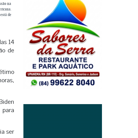
ssão na
ericana.
está de
das 14
ão de
étimo
horas,
 Biden
 para
ia ser