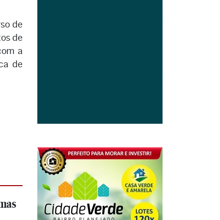
rso de
tos de
 com a
ica de
imas