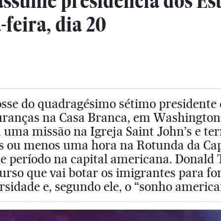
ssume presidência dos Est
feira, dia 20
osse do quadragésimo sétimo presidente 
uranças na Casa Branca, em Washington D
 uma missão na Igreja Saint John’s e t
 ou menos uma hora na Rotunda da Capit
te período na capital americana. Donal
urso que vai botar os imigrantes para fo
rsidade e, segundo ele, o “sonho american