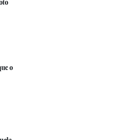
oto
que o