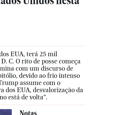
ados Unidos nesta
dos EUA, terá 25 mil
. C. O rito de posse começa
ermina com um discurso de
ólio, devido ao frio intenso
d Trump assume com o
ra dos EUA, desvalorização da
o está de volta”.
Notas