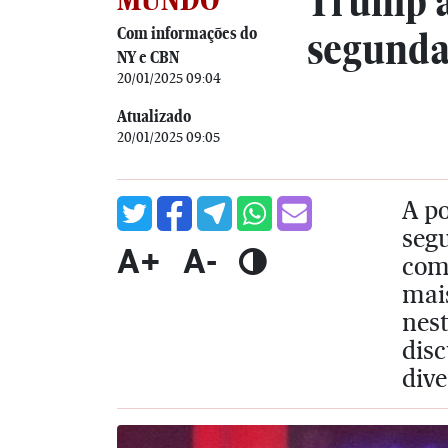
Trump a
Com informações do
segunda-
NY e CBN
20/01/2025 09:04
Atualizado
20/01/2025 09:05
A p
seg
A+
A-
com
mais
nes
disc
dive