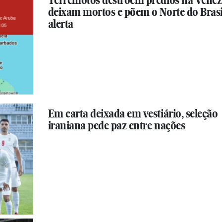
Terremotos destroem prédios na Venez
deixam mortos e põem o Norte do Bras
alerta
Em carta deixada em vestiário, seleção
iraniana pede paz entre nações