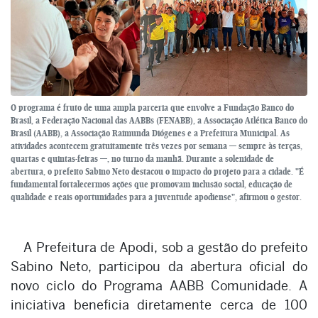
O programa é fruto de uma ampla parceria que envolve a Fundação Banco do
Brasil, a Federação Nacional das AABBs (FENABB), a Associação Atlética Banco do
Brasil (AABB), a Associação Raimunda Diógenes e a Prefeitura Municipal. As
atividades acontecem gratuitamente três vezes por semana — sempre às terças,
quartas e quintas-feiras —, no turno da manhã. Durante a solenidade de
abertura, o prefeito Sabino Neto destacou o impacto do projeto para a cidade. "É
fundamental fortalecermos ações que promovam inclusão social, educação de
qualidade e reais oportunidades para a juventude apodiense", afirmou o gestor.
A Prefeitura de Apodi, sob a gestão do prefeito
Sabino Neto, participou da abertura oficial do
novo ciclo do Programa AABB Comunidade. A
iniciativa beneficia diretamente cerca de 100