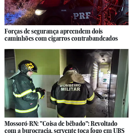
Forças de segurança apreendem dois
caminhões com cigarros contrabandeados
Mossoró-RN: "Coisa de bêbado": Revoltado
com a burocracia, servente toca fogo em UBS